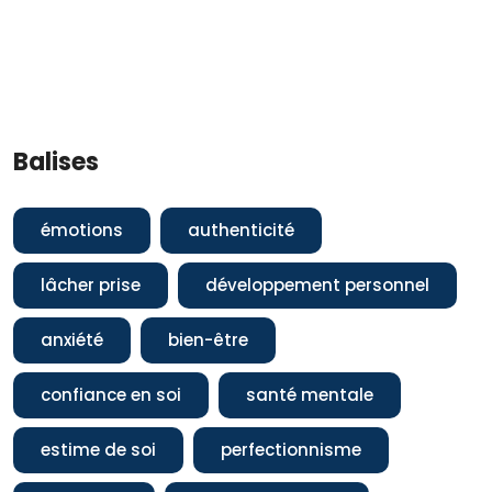
Balises
émotions
authenticité
lâcher prise
développement personnel
anxiété
bien-être
confiance en soi
santé mentale
estime de soi
perfectionnisme