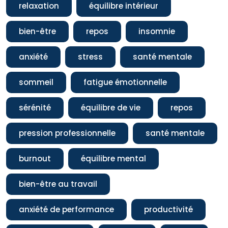
relaxation
équilibre intérieur
bien-être
repos
insomnie
anxiété
stress
santé mentale
sommeil
fatigue émotionnelle
sérénité
équilibre de vie
repos
pression professionnelle
santé mentale
burnout
équilibre mental
bien-être au travail
anxiété de performance
productivité