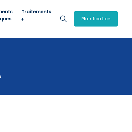
ments
Traitements
iques
Planification
e