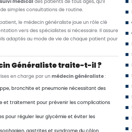
 suivi médical
des patients de tous âges, qu’il
 de simples consultations de routine.
patient, le médecin généraliste joue un rôle clé
entation vers des spécialistes si nécessaire. Il assure
eils adaptés au mode de vie de chaque patient pour
n Généraliste traite-t-il ?
prises en charge par un
médecin généraliste
:
ppe, bronchite et pneumonie nécessitant des
e et traitement pour prévenir les complications
es pour réguler leur glycémie et éviter les
sophagien, gastrites et syndrome du côlon