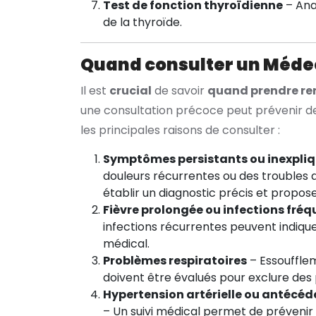
Test de fonction thyroïdienne
– Ana
de la thyroïde.
Quand consulter un Médec
Il est
crucial
de savoir
quand prendre re
une consultation précoce peut prévenir des
les principales raisons de consulter :
Symptômes persistants ou inexpli
douleurs récurrentes ou des troubles 
établir un diagnostic précis et propos
Fièvre prolongée ou infections fré
infections récurrentes peuvent indiqu
médical.
Problèmes respiratoires
– Essouffle
doivent être évalués pour exclure des
Hypertension artérielle ou antécéd
– Un suivi médical permet de prévenir 