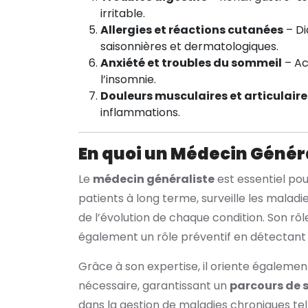
irritable.
Allergies et réactions cutanées
– Di
saisonnières et dermatologiques.
Anxiété et troubles du sommeil
– Ac
l’insomnie.
Douleurs musculaires et articulaire
inflammations.
En quoi un Médecin Général
Le
médecin généraliste
est essentiel po
patients à long terme, surveille les maladi
de l’évolution de chaque condition. Son rôle 
également un rôle préventif en détectan
Grâce à son expertise, il oriente également
nécessaire, garantissant un
parcours de s
dans la gestion de maladies chroniques tell