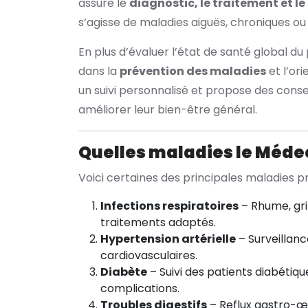
assure le
diagnostic, le traitement et le
s’agisse de maladies aiguës, chroniques ou
En plus d’évaluer l’état de santé global du 
dans la
prévention des maladies
et l’ori
un suivi personnalisé et propose des cons
améliorer leur bien-être général.
Quelles maladies le Médeci
Voici certaines des principales maladies 
Infections respiratoires
– Rhume, gri
traitements adaptés.
Hypertension artérielle
– Surveillanc
cardiovasculaires.
Diabète
– Suivi des patients diabétiqu
complications.
Troubles digestifs
– Reflux gastro-œ