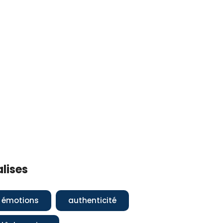
alises
émotions
authenticité