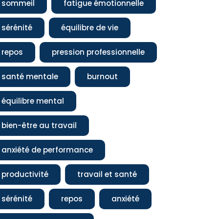
sommeil
fatigue émotionnelle
sérénité
équilibre de vie
repos
pression professionnelle
santé mentale
burnout
équilibre mental
bien-être au travail
anxiété de performance
productivité
travail et santé
sérénité
repos
anxiété