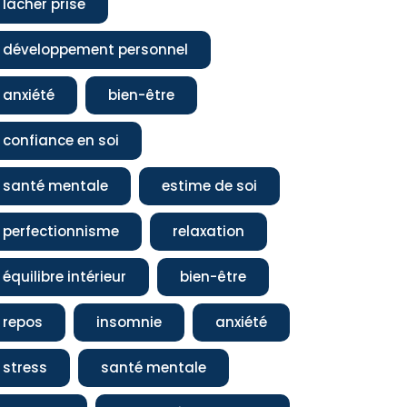
lâcher prise
développement personnel
anxiété
bien-être
confiance en soi
santé mentale
estime de soi
perfectionnisme
relaxation
équilibre intérieur
bien-être
repos
insomnie
anxiété
stress
santé mentale