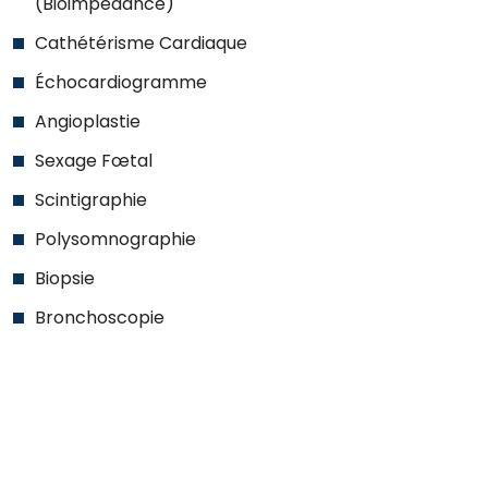
(Bioimpédance)
Cathétérisme Cardiaque
Échocardiogramme
Angioplastie
Sexage Fœtal
Scintigraphie
Polysomnographie
Biopsie
Bronchoscopie