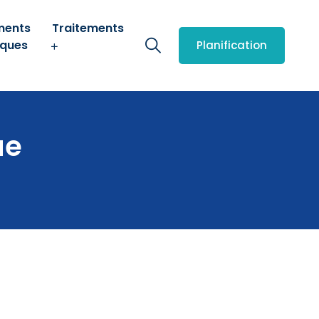
ments
Traitements
iques
Planification
ue