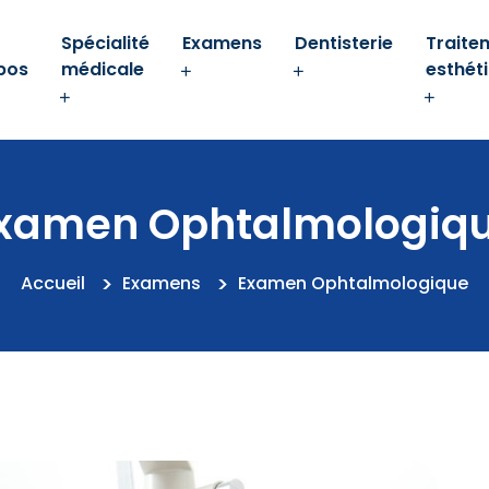
Spécialité
Examens
Dentisterie
Traite
pos
médicale
esthét
xamen Ophtalmologiq
Accueil
Examens
Examen Ophtalmologique