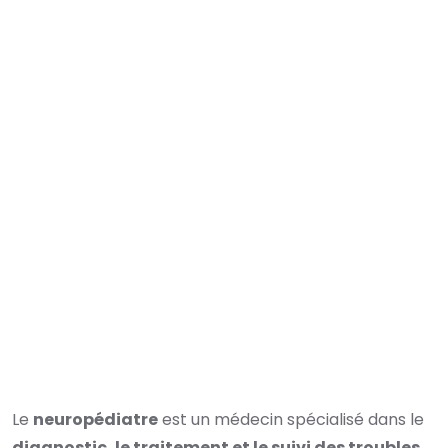
Le
neuropédiatre
est un médecin spécialisé dans le
diagnostic, le traitement et le suivi des troubles